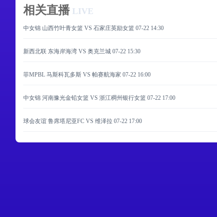
相关直播
LIVE
中女锦 山西竹叶青女篮 VS 石家庄英励女篮
07-22 14:30
新西北联 东海岸海湾 VS 奥克兰城
07-22 15:30
菲MPBL 马斯科瓦多斯 VS 帕赛航海家
07-22 16:00
中女锦 河南豫光金铅女篮 VS 浙江稠州银行女篮
07-22 17:00
球会友谊 鲁席塔尼亚FC VS 维泽拉
07-22 17:00