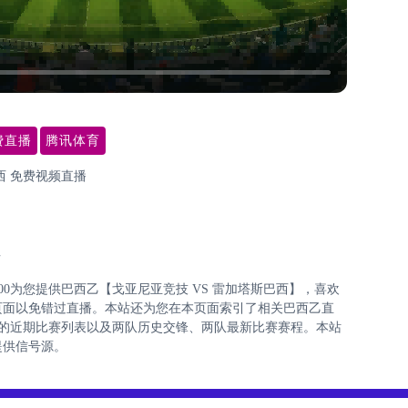
费直播
腾讯体育
西 免费视频直播
西
6:00:00为您提供巴西乙【戈亚尼亚竞技 VS 雷加塔斯巴西】，喜欢
页面以免错过直播。本站还为您在本页面索引了相关巴西乙直
播的近期比赛列表以及两队历史交锋、两队最新比赛赛程。本站
提供信号源。