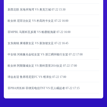
新西北联 东海岸海湾 VS 奥克兰城
07-22 15:30
欧女杯 尼菲治女足 VS 朴高利卡女足
07-22 16:00
菲MPBL 马斯科瓦多斯 VS 帕赛航海家
07-22 16:00
女东南锦 柬埔寨女足 VS 新加坡女足
07-22 16:45
中女锦 河南豫光金铅女篮 VS 浙江稠州银行女篮
07-22 17:00
欧女杯 阿斯隆城女足 VS 斯科普里2014女足
07-22 17:00
球会友谊 鲁席塔尼亚FC VS 维泽拉
07-22 17:00
菲PBA州长杯 菲律宾电信TNT VS 巨人崛起者
07-22 17:15