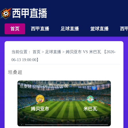
首页
西甲直播
足球直播
篮球直播
西
当前位置：
首页
>
足球直播
>
姆贝亚市 VS 米巴瓦 【2026-
06-13 19:00:00】
坦桑超
坦桑超 2026-06-13 19:00:00
姆贝亚市
米巴瓦