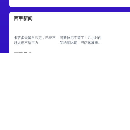
西甲新闻
卡萨多去留自己定，巴萨不
阿斯拉尼不等了！几小时内
赶人也不给主力
签约莱比锡，巴萨这波操作
慢了一步
西甲录像
08月04日 佛山西甲足球联
08月04日 佛山西甲足球联
08月04日 佛
赛32强淘汰赛 肇庆恒骏成
赛32强淘汰赛 贪玩游戏 VS
赛32强淘汰赛 
VS 三七互娱 全场录像
美的薪火 全场录像
设 VS 香港圣
08月03日 佛山西甲足球联
08月03日 佛山西甲足球联
赛32强淘汰赛 广州求信 VS
赛32强淘汰赛 广东客家青
顺德新青年 全场录像
年 VS 广州英华思力U17 全
场录像